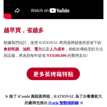
越早買，省越多
根據我們估計，使用 RATIONAL 商用蒸烤箱後所節省下的
食材耗損
、
油耗
、
電力
以及
人力成本
，相較於傳統烹飪方法
與設備，將為您每年節省
NT$580,000
的費用支出!
⊱ 除了 iCombi 萬能蒸烤箱，RATIONAL 為了出餐量較大
的廠商也推出
iVario 智能傾斜鍋
⊰