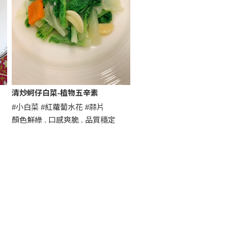
清炒蚵仔白菜-植物五辛素
#小白菜 #紅蘿蔔水花 #蒜片
顏色鮮綠 . 口感爽脆 . 品質穩定