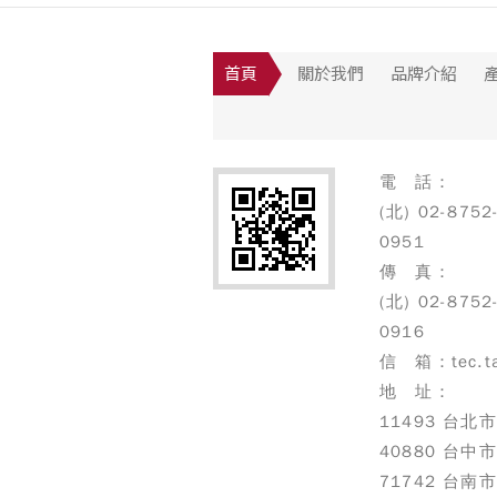
首頁
關於我們
品牌介紹
電 話：
(北) 02-8752
0951
傳 真：
(北) 02-8752
0916
信 箱：tec.ta
地 址：
11493 台
40880 台中
71742 台