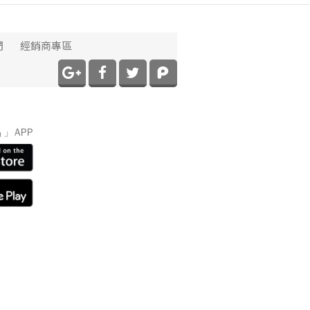
們
經銷商專區
】
」APP