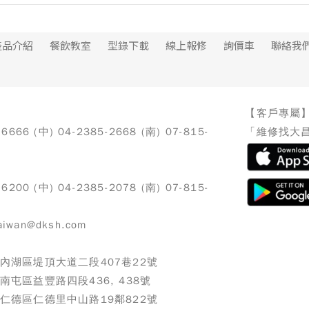
產品介紹
餐飲教室
型錄下載
線上報修
詢價車
聯絡我
【客戶專屬
-6666 (中) 04-2385-2668 (南) 07-815-
「維修找大昌
-6200 (中) 04-2385-2078 (南) 07-815-
iwan@dksh.com
北市內湖區堤頂大道二段407巷22號
市南屯區益豐路四段436, 438號
南市仁德區仁德里中山路19鄰822號