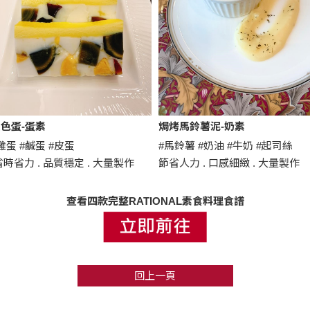
色蛋-蛋素
焗烤馬鈴薯泥-奶素
雞蛋 #鹹蛋 #皮蛋
#馬鈴薯 #奶油 #牛奶 #起司絲
時省力 . 品質穩定 . 大量製作
節省人力 . 口感細緻 . 大量製作
查看四款完整RATIONAL素食料理食譜
回上一頁