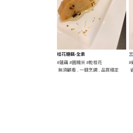
桂花糖藕-全素
三
#蓮藕 #圓糯米 #乾桂花
#
無須顧看 . 一鍵烹調 . 品質穩定
省