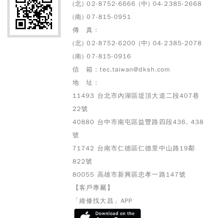
(北) 02-8752-6666 (中) 04-2385-2668
(南) 07-815-0951
傳 真：
(北) 02-8752-6200 (中) 04-2385-2078
(南) 07-815-0916
信 箱：tec.taiwan@dksh.com
地 址：
11493 台北市內湖區堤頂大道二段407巷
22號
40880 台中市南屯區益豐路四段436, 438
號
71742 台南市仁德區仁德里中山路19鄰
822號
80055 高雄市
新興區忠孝一路147號
【客戶專屬】
「維修找大昌」APP