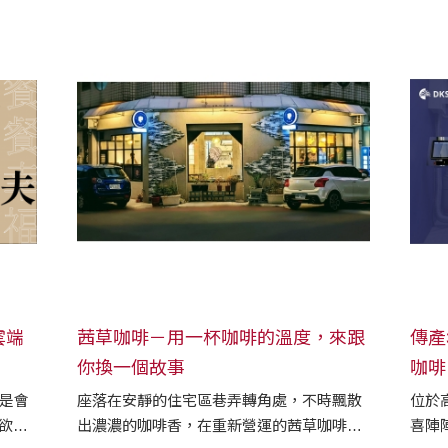
雲端
茜草咖啡－用一杯咖啡的溫度，來跟
傳產
你換一個故事
咖啡
是會
座落在安靜的住宅區巷弄轉角處，不時飄散
位於
所欲建
出濃濃的咖啡香，在重新營運的茜草咖啡台
喜陣