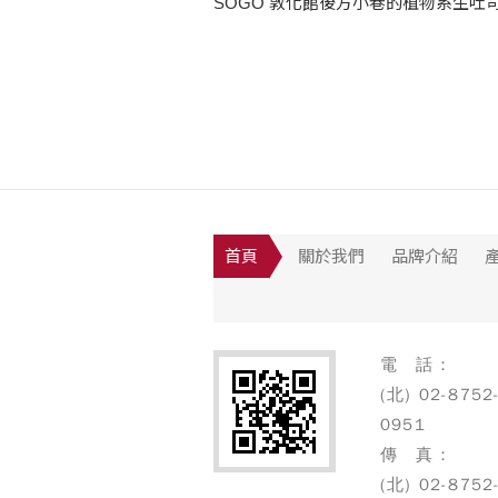
SOGO 敦化館後方小巷的植物系生吐
店悄然開幕。店內充斥著木質系的溫暖
調、精緻簡約的裝潢設計，「Blivin」
純淨、低負擔感的新健康概念出發，帶
起突破飲食的框架，共同打造最有植感
吐司品牌。
首頁
關於我們
品牌介紹
電 話：
(北) 02-8752
0951
傳 真：
(北) 02-8752