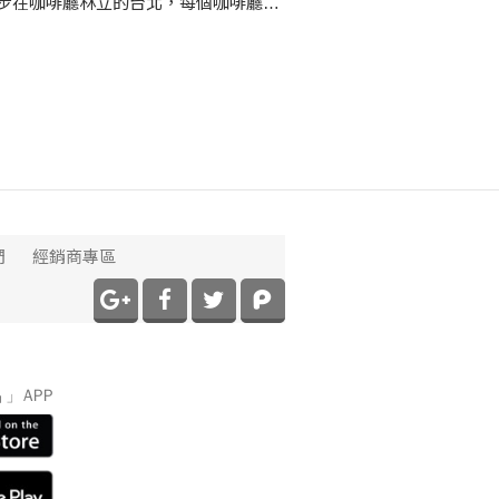
者都會有自己的口袋名單，而將每個人
歡取交集，典雅脫俗的 ACME 已逐漸是
美好生活的想像。 推開門縫，映入
的是現代極簡風的裝潢與片片大氣的落
，再透過北歐風格的家具擺設，彷彿宣
進 ACME Shilin 美好生活的秘密都藏
!
們
經銷商專區
】
」APP