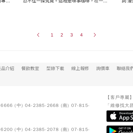
司專賣
忍不住一探究竟。這裡是啡事咖啡，在一般
詞 漫步在咖啡廳林立的台北，每個咖啡廳的
色
住戶眼中，他是間CP值頗高的Coffee to go
愛好
從細緻
外帶吧，但是在咖啡廳老闆的眼中，卻是不
的喜
您一
可或缺的創業夥伴。 進入工作室後，Cirke
大家對於
的生
Go 品牌主理人劉育維，熱情的與我們介紹
眼簾
1
2
3
4
他的咖啡工具收藏，從令人莞爾的拉花骰子
地窗
到精工咖啡手沖壺，無一不讓我們欽佩年紀
告著走
輕輕的他對於咖啡用具的講究與深厚的咖啡
在這了
知識。也讓人更難以想像，這樣一位兼具專
業與熱誠的咖啡職人，竟然只有24歲。
產品介紹
餐飲教室
型錄下載
線上報修
詢價車
聯絡我
【客戶專屬
-6666 (中) 04-2385-2668 (南) 07-815-
「維修找大昌
-6200 (中) 04-2385-2078 (南) 07-815-