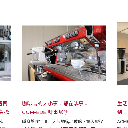
蒸烤
中店裡，老闆 Mark 和我們分享著茜草咖啡
種層
的故事。一杯咖啡，是人與人之間最有溫度
放出
的連結，Mark 總期待著客人來到店裡，點杯
咖啡，和他說說有趣的人生故事。
體真
咖啡店的大小事，都在啡事 -
生活
負擔
COFFEDE 啡事咖啡
到
東
隱身於住宅區，大片的落地玻璃，讓人經過
AC