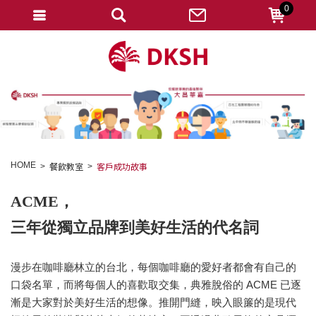
0
會員登入
註冊會員
忘記密碼
變更密碼
訂單查詢
HOME
餐飲教室
客戶成功故事
修改個人資料
ACME，
我的收藏
三年從獨立品牌到美好生活的代名詞
匯款通知
漫步在咖啡廳林立的台北，每個咖啡廳的愛好者都會有自己的
會員登出
口袋名單，而將每個人的喜歡取交集，典雅脫俗的 ACME 已逐
漸是大家對於美好生活的想像。
推開門縫，映入眼簾的是現代