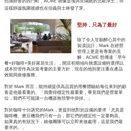
熙攘紛沓的西門町，ACME 就像是塊與世隔絕的北歐淨土，而
這樣靜謐氛圍後續也在信義與士林發了芽。
堅持，只為了最好
除了令人甘願醉心其中的
裝潢設計，Mark 在經營
管理上更是有專業的見
解，ACME 想傳達「早午
餐×好咖啡×美好家居生活」，開店初期傾向挑選設備時選擇以
成本控管作為決策考量的主要方針，現在的他則更注重在產品
效能與維修服務。
對於 Mark 而言，能持續提供高品質的用餐體驗給每位來到的顧
客是他最看重的。「我覺得穩定性最重要，畢竟我們是營業單
位，我們不可能讓一台機器無預警中掛掉。」
對於咖啡十分講究的Mark，更提到他對於設備的要求「尤其是
咖啡機、磨豆機我們只有一台，那它們的穩定性一定要夠高。
如果真的有狀況下，維修團隊可以立即來做處理，這是我們最
要求的。」