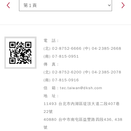
的Coffee to go外帶吧，但是
單，而將每個人的喜歡取交
在咖啡廳老闆的眼中，卻是不
集，典雅脫俗的 ACME 已逐
可或缺的創業夥伴。 進入工
漸是大家對於美好生活的想
作室後，Cirke Go 品牌主理
像。 推開門縫，映入眼簾的
人劉育維，熱情的與我們介紹
是現代極簡風的裝潢與片片大
他的咖啡工具收藏，從令人莞
氣的落地窗，再透過北歐風格
電 話：
爾的拉花骰子到精工咖啡手沖
的家具擺設，彷彿宣告著走進
(北) 02-8752-6666 (中) 04-2385-2668
壺，無一不讓我們欽佩年紀輕
ACME Shilin 美好生活的秘密
(南) 07-815-0951
輕的他對於咖啡用具的講究與
都藏在這了!
傳 真：
深厚的咖啡知識。也讓人更難
(北) 02-8752-6200 (中) 04-2385-2078
以想像，這樣一位兼具專業與
(南) 07-815-0916
熱誠的咖啡職人，竟然只有
24歲。
信 箱：tec.taiwan@dksh.com
地 址：
11493 台北市內湖區堤頂大道二段407巷
22號
40880 台中市南屯區益豐路四段436, 438
號