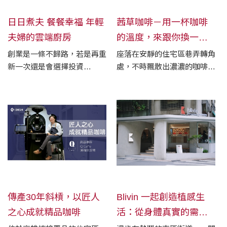
日日煮夫 餐餐幸福 年輕
茜草咖啡－用一杯咖啡
夫婦的雲端廚房
的溫度，來跟你換一個
故事
創業是一條不歸路，若是再重
座落在安靜的住宅區巷弄轉角
新一次還是會選擇投資
處，不時飄散出濃濃的咖啡
RATIONAL蒸烤箱，能隨心所
香，在重新營運的茜草咖啡台
欲建立參數、節省製作時間，
中店裡，老闆 Mark 和我們分
是店主夫婦對蒸烤箱愛不釋手
享著茜草咖啡的故事。一杯咖
的原因。
啡，是人與人之間最有溫度的
連結，Mark 總期待著客人來
到店裡，點杯咖啡，和他說說
有趣的人生故事。
傳產30年斜槓，以匠人
Blivin 一起創造植感生
之心成就精品咖啡
活：從身體真實的需求