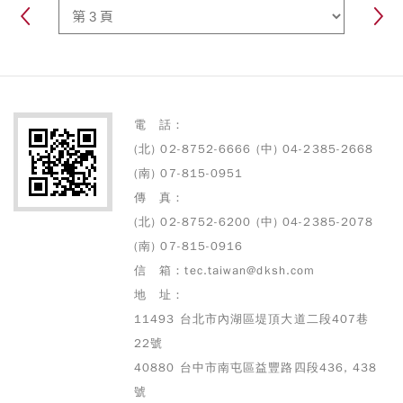
算烤熟尚需的時間，並自動填
補因開箱所喪失的熱能，從此
烤鴨不再出現人為失誤
電 話：
(北) 02-8752-6666 (中) 04-2385-2668
(南) 07-815-0951
傳 真：
(北) 02-8752-6200 (中) 04-2385-2078
(南) 07-815-0916
信 箱：tec.taiwan@dksh.com
地 址：
11493 台北市內湖區堤頂大道二段407巷
22號
40880 台中市南屯區益豐路四段436, 438
號