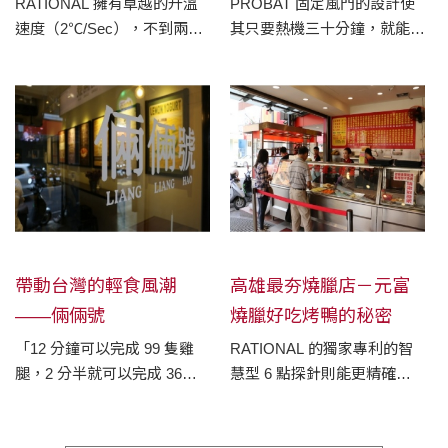
烤箱
RATIONAL 擁有卓越的升溫
PROBAT 固定風門的設計使
速度（2℃/Sec），不到兩分
其只要熱機三十分鐘，就能達
鐘就能預熱完成，並能精準控
成80%，第二鍋以後就呈現穩
制腔內溫濕度。此外，餐點品
定狀態。
質及出餐速度也提升許多，讓
客人讚賞不已。
帶動台灣的輕食風潮
高雄最夯燒臘店－元富
——倆倆號
燒臘好吃烤鴨的秘密
「12 分鐘可以完成 99 隻雞
RATIONAL 的獨家專利的智
腿，2 分半就可以完成 36顆
慧型 6 點探針則能更精確地
蛋，而且他們的品質都一樣
掌握烘烤情況，並根據鴨肉的
好，形狀一樣漂亮！」
體積以及重量等條件，自動計