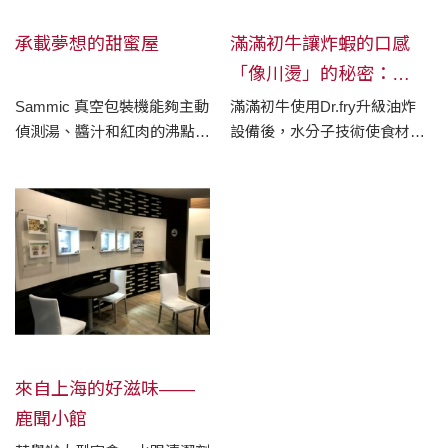
承載夢想的甜蜜屋
滿滿初牛讓炸蝦的口感
「像川燙」的秘密：
Dr.Fry
Sammic 真空包裝機能夠主動
滿滿初牛使用Dr.fry升級油炸
偵測湯、醬汁和紅肉的沸點，
設備後，水分子技術使食材更
並自動停止包裝，確保在最大
鎖水，「天使紅蝦的效果非常
真空值下，液體仍不會因假性
明顯，吃起來像川燙的，不少
沸騰而溢出！
客人也慕名而來。」伊通店的
店長這麼說。
來自上海的好滋味——
鹿聞小館