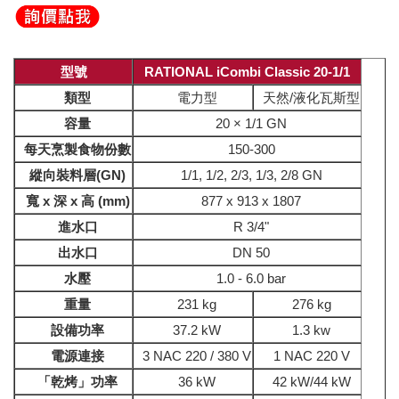
型號
RATIONAL iCombi Classic 20-1/1
類型
電力型
天然/液化瓦斯型
容量
20 × 1/1 GN
每天烹製食物份數
150-300
縱向裝料層(GN)
1/1, 1/2, 2/3, 1/3, 2/8 GN
寬 x 深 x 高 (mm)
877 x 913 x 1807
進水口
R 3/4"
出水口
DN 50
水壓
1.0 - 6.0 bar
重量
231 kg
276 kg
設備功率
37.2 kW
1.3 kw
電源連接
3 NAC 220 / 380 V
1 NAC 220 V
「乾烤」功率
36 kW
42 kW/44 kW