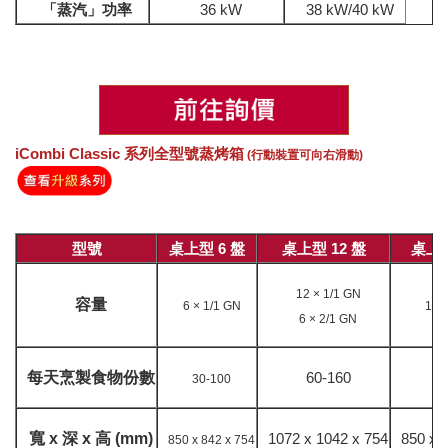
「蒸汽」功率
36 kW
38 kW/40 kW
iCombi Classic 系列全型號蒸烤箱
(行動裝置可向右滑動)
型號
桌上型 6 盤
桌上型 12 盤
桌上型
12 × 1/1 GN
容量
6 × 1/1 GN
10 
6 × 2/1 GN
每天烹製食物份數
60-160
8
30-100
寬 x 深 x 高 (mm)
1072 x 1042 x 754
850 x 
850 x 842 x 754