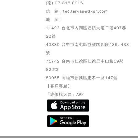
(南) 07-815-0916
信 箱：tec.taiwan@dksh.com
地 址：
11493 台北市內湖區堤頂大道二段407巷
22號
40880 台中市南屯區益豐路四段436, 438
號
71742 台南市仁德區仁德里中山路19鄰
822號
80055 高雄市
新興區忠孝一路147號
【客戶專屬】
「維修找大昌」APP