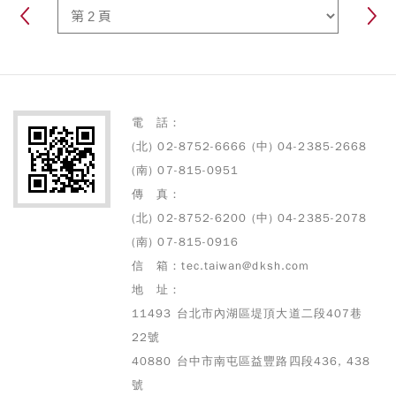
量。而本篇文章將會從以下多
預期的成本效益，是咖啡廳不
方面去著手，來分析如何挑選
可或缺的最佳廚助。
最適合您的商用霜淇淋機台：
生產能力、品質與口感、操作
與運行方式、清潔與維護、品
牌名譽
電 話：
(北) 02-8752-6666 (中) 04-2385-2668
(南) 07-815-0951
傳 真：
(北) 02-8752-6200 (中) 04-2385-2078
(南) 07-815-0916
信 箱：tec.taiwan@dksh.com
地 址：
11493 台北市內湖區堤頂大道二段407巷
22號
40880 台中市南屯區益豐路四段436, 438
號