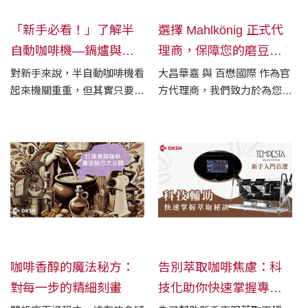
「新手必看！」了解半
選擇 Mahlkönig 正式代
自動咖啡機—鍋爐與蒸
理商，保障您的磨豆機
氣篇
品質與服務
對新手來說，半自動咖啡機看
大昌華嘉 與 百懋國際 作為官
起來機關重重，但其實只要搞
方代理商，我們致力於為您提
懂幾個關鍵零件，就能掌握沖
供來自德國 Mahlkönig 專業磨
煮邏輯、提升每一杯咖啡的穩
豆機，並且每一台產品都享有
定性與風味。本篇將從鍋爐與
完整的保固與品質保障。
蒸氣管開始介紹，帶你一步步
了解它們的功能與設計差異，
幫助你選出最適合自己的咖啡
夥伴！
咖啡香醇的魔法秘方：
告別萃取咖啡焦慮：科
對每一步的精細刻畫
技化助你快速掌握專業