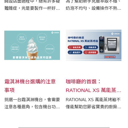
技巧
開設店面過程中，總有許多疑
為了幫助新手克服萃取不穩、
難雜症，光是要製作一杯好喝
奶泡不均勻、設備操作不熟、
的咖啡，就有許多眉角要注
材料浪費等挑戰，科技輔助成
意，從烘豆、磨豆到萃取每
為一個關鍵因素。Tempesta
一環節都環環相扣，而好的咖
咖啡機的萃取曲線面板顯示功
啡設備會讓風味更上一層樓，
能，正是這樣一個強大的工
滿足顧客的味蕾體驗。我們以
具，能夠幫助新手咖啡師快速
專業指引，幫助您選擇最 適
提升技術，穩定品質，讓每一
合的設備，為您的咖啡事業注
杯咖啡都能達到專業標準。
入成功的魔法力量。
霜淇淋機台選購的注意
咖啡廳的首選：
事項
RATIONAL XS 萬能蒸烤
箱
挑選一台霜淇淋機台，會需要
RATIONAL XS 萬能蒸烤箱不
注意各種眉角，包含機台功
僅能幫助您節省寶貴的廚房空
能、耐用性、易清潔性、品質
間、高效產出多樣化餐食、大
與霜淇淋口感等不同方面的考
幅減輕工作量，更能創造超乎