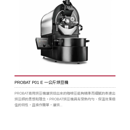
PROBAT P01 E 一公斤烘豆機
PROBAT商用烘豆機讓烘焙出來的咖啡豆能夠精準而細膩的表達出
烘豆師的思想和理念。PROBAT烘豆機具有受熱均勻、保溫效果極
佳的特性，且操作簡單，讓烘...