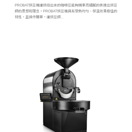
PROBAT烘豆機讓烘焙出來的咖啡豆能夠精準而細膩的表達出烘豆
師的思想和理念。PROBAT烘豆機具有受熱均勻、保溫效果極佳的
特性，且操作簡單，讓烘豆師...