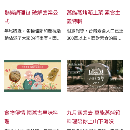
熱銷調理包 破解營業公
萬能蒸烤箱上菜 素食主
式
義特輯
年尾將近，各種佳節和慶祝活
根據報導，台灣素食人口已達
動佔滿了大家的行事曆。因此
300萬以上。面對素食的需求
規劃來年的營業目標或項目，
增加，我們不能赤手空拳迎
大昌華嘉幫各位美食店家準備
戰。 RATIONAL萬能蒸烤箱
好了!
便是您征戰素食戰場的好夥
伴!
食物傳情 懷舊古早味料
九月露營去 萬能蒸烤箱
理
料理陪你上山下海沒問