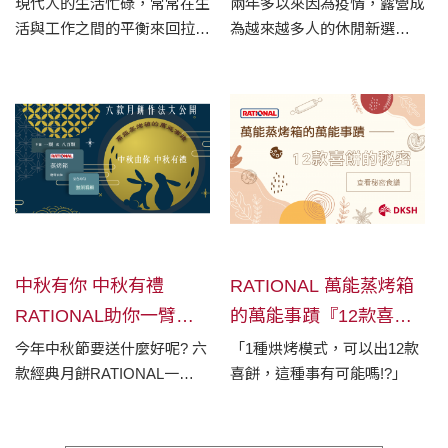
題
現代人的生活忙碌，常常在生
兩年多以來因為疫情，露營成
活與工作之間的平衡來回拉
為越來越多人的休閒新選
扯，你有多久沒有回家和長輩
項！ 露營區業者除了提供
們聊聊天，好好吃一頓飯了
場地服務以外，也需提供飲食
呢?
滿足客人需求，此時餐飲從業
朋友的商機就來了！ 針對喜
歡自己動手烹調的客戶，可以
事先準備真空包、舒肥料理包
給予選擇。 一樣的設備可以
滿足不同的需求，從早餐、午
餐到晚餐，無論是簡單菜色、
精緻套餐都能輕鬆提供。
中秋有你 中秋有禮
RATIONAL 萬能蒸烤箱
RATIONAL助你一臂之
的萬能事蹟『12款喜餅
力
的秘密』
今年中秋節要送什麼好呢? 六
「1種烘烤模式，可以出12款
款經典月餅RATIONAL一
喜餅，這種事有可能嗎!?」
「箱」幫你快速搞定!