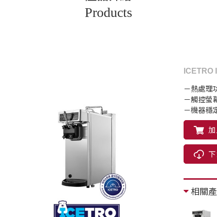
Products
ICETRO 
－熱處理功
－觸控螢
－機器穩
加
下
相關產