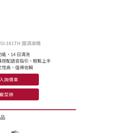
ISI-161TH 霜淇淋機
能，14 日清洗
幕搭配語音指引，輕鬆上手
定性高，值得信賴
入詢價車
載型錄
品