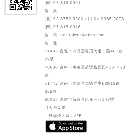
(南) 07-815-0951
傳 真：
(北) 02-8752-6200 (中) 04-2385-2078
(南) 07-815-0916
信 箱：tec.taiwan@dksh.com
地 址：
11493 台北市內湖區堤頂大道二段407巷
22號
40880 台中市南屯區益豐路四段436, 438
號
71742 台南市仁德區仁德里中山路19鄰
822號
80055 高雄市
新興區忠孝一路147號
【客戶專屬】
「維修找大昌」APP