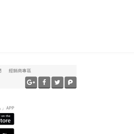
們
經銷商專區
】
」APP