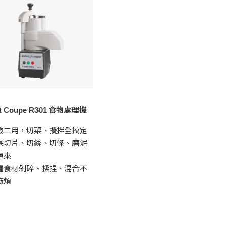
t Coupe R301 食物處理機
機二用，切菜、攪拌全搞定
果切片、切絲、切條、磨泥
通來
種食材剁碎、揉捏、混合不
麻煩