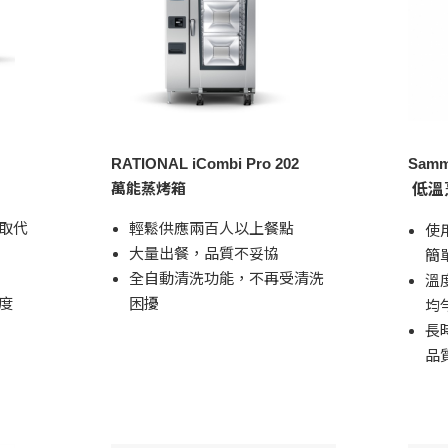
RATIONAL iCombi Pro 202
Sammi
萬能蒸烤箱
低溫
輕鬆供應兩百人以上餐點
取代
使
大量出餐，品質不妥協
簡
全自動清洗功能，不再受清洗
溫
困擾
度
均
長
品