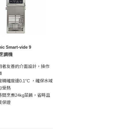
c Smart-vide 9
烹調機
用者友善的介面設計，操作
單
度精確度達0.1°C ，確保水域
勻受熱
時間烹煮24kg菜餚，省時且
質保證