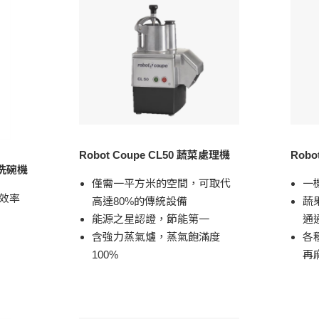
Robot Coupe CL50 蔬菜處理機
Robo
掀式洗碗機
僅需一平方米的空間，可取代
一
效率
高達80%的傳統設備
蔬
能源之星認證，節能第一
通
含強力蒸氣爐，蒸氣飽滿度
各
100%
再