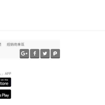
們
經銷商專區
】
」APP