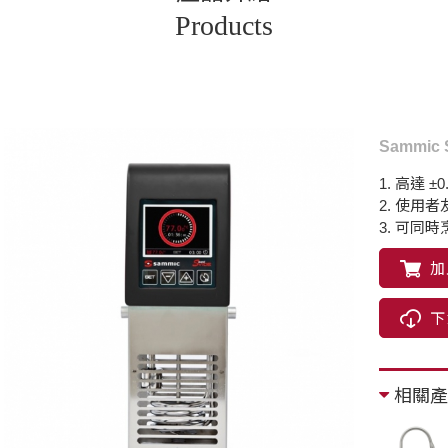
Products
Sammic 
1. 高達 
2. 使用
3. 可同
加
下
相關產