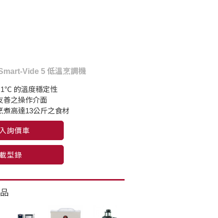
Smart-Vide 5 低溫烹調機
±0.1℃ 的溫度穩定性
者友善之操作介面
時烹煮高達13公斤之食材
入詢價車
載型錄
品