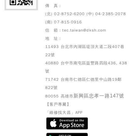
傳 真：
(北) 02-8752-6200 (中) 04-2385-2078
(南) 07-815-0916
信 箱：tec.taiwan@dksh.com
地 址：
11493 台北市內湖區堤頂大道二段407巷
22號
40880 台中市南屯區益豐路四段436, 438
號
71742 台南市仁德區仁德里中山路19鄰
822號
新興區忠孝一路147號
80055 高雄市
【客戶專屬】
「維修找大昌」APP