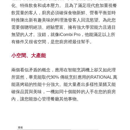
化、特殊飲食和成本壓力。 且為了滿足現代愈加重視餐
飲質量的客人，廚房必須確保食物新鮮、營養平衡並時
時推陳出新有趣美味的料理激發客人回流慾望。為此您
需要個聰明絕頂、經驗豐富、擁有強大學習能力且過目
無望的人才。沒錯，就像iCombi Pro，他能滿足以上所
有條件又很省空間，是您廚房裡最佳幫手。
小空間、大產能
兩個看似矛盾的概念，應用在智能烹調機上卻又如此理
所當然，畢竟能取代90% 傳統烹飪應用的RATIONAL 萬
能蒸烤箱的性能十分強大。能大量產出多樣性菜餚又能
確保品質與美味，一機如同十個能幹的人手在您的廚房
內，讓您能放心管理餐廳其他事物。