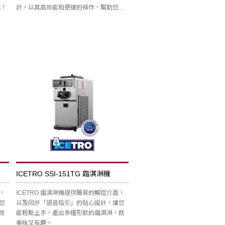
冰！
計，以其高效能和便捷的操作，幫助您...
ICETRO SSI-151TG 霜淇淋機
，
ICETRO 霜淇淋機提供簡易的觸控介面，
您
以及同步「語音指引」的貼心設計，讓您
既
能輕鬆上手，產出多種形狀的霜淇淋，既
美味又有趣。