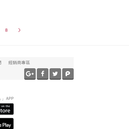
8
們
經銷商專區
】
」APP