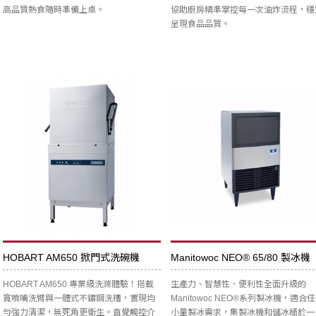
高品質熱食隨時準備上桌。
協助廚房精準掌控每一次油炸流程，穩
呈現食品品質。
HOBART AM650 掀門式洗碗機
Manitowoc NEO® 65/80 製冰機
HOBART AM650 專業級洗滌體驗！搭載
生產力、智慧性、便利性全面升級的
寬噴嘴洗臂與一體式不鏽鋼洗槽，實現均
Manitowoc NEO®系列製冰機，適合
勻強力清潔，無死角更衛生。直覺觸控介
小量製冰需求，集製冰機和儲冰桶於一