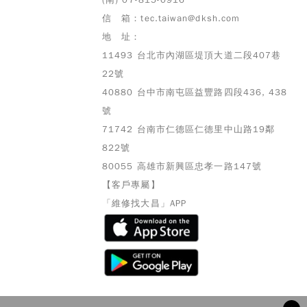
信 箱：tec.taiwan@dksh.com
地 址：
11493 台北市內湖區堤頂大道二段407巷
22號
40880 台中市南屯區益豐路四段436, 438
號
71742 台南市仁德區仁德里中山路19鄰
822號
80055 高雄市
新興區忠孝一路147號
【客戶專屬】
「維修找大昌」APP