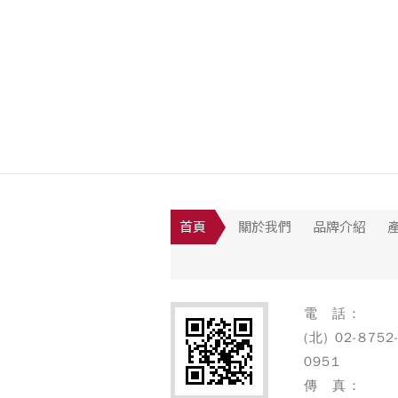
首頁
關於我們
品牌介紹
電 話：
(北) 02-8752
0951
傳 真：