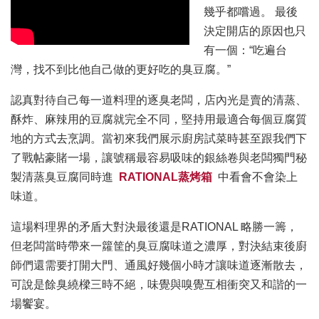
幾乎都嚐過。 最後
決定開店的原因也只
有一個：“吃遍台
灣，找不到比他自己做的更好吃的臭豆腐。”
認真對待自己每一道料理的逐臭老闆，店內光是賣的清蒸、
酥炸、麻辣用的豆腐就完全不同，堅持用最適合每個豆腐質
地的方式去烹調。當初來我們展示廚房試菜時甚至跟我們下
了戰帖豪賭一場，讓號稱最容易吸味的銀絲卷與老闆獨門秘
製清蒸臭豆腐同時進
RATIONAL蒸烤箱
中看會不會染上
味道。
這場料理界的矛盾大對決最後還是RATIONAL 略勝一籌，
但老闆當時帶來一籮筐的臭豆腐味道之濃厚，對決結束後廚
師們還需要打開大門、通風好幾個小時才讓味道逐漸散去，
可說是餘臭繞樑三時不絕，味覺與嗅覺互相衝突又和諧的一
場饗宴。