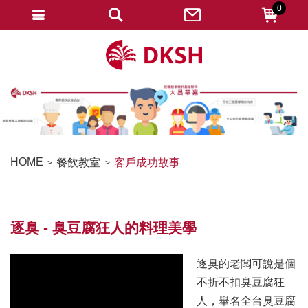
0
會員登入
註冊會員
忘記密碼
變更密碼
訂單查詢
HOME
餐飲教室
客戶成功故事
修改個人資料
我的收藏
逐臭 - 臭豆腐狂人的料理美學
匯款通知
會員登出
逐臭的老闆可說是個
不折不扣臭豆腐狂
人，舉名全台臭豆腐