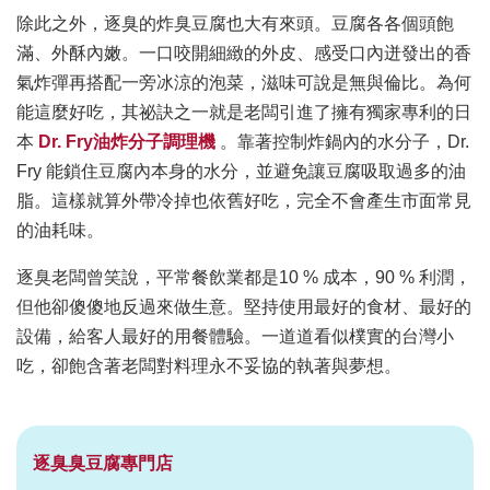
除此之外，逐臭的炸臭豆腐也大有來頭。豆腐各各個頭飽
滿、外酥內嫩。一口咬開細緻的外皮、感受口內迸發出的香
氣炸彈再搭配一旁冰涼的泡菜，滋味可說是無與倫比。為何
能這麼好吃，其祕訣之一就是老闆引進了擁有獨家專利的日
本
Dr. Fry油炸分子調理機
。靠著控制炸鍋內的水分子，Dr.
Fry 能鎖住豆腐內本身的水分，並避免讓豆腐吸取過多的油
脂。這樣就算外帶冷掉也依舊好吃，完全不會產生市面常見
的油耗味。
逐臭老闆曾笑說，平常餐飲業都是10 % 成本，90 % 利潤，
但他卻傻傻地反過來做生意。堅持使用最好的食材、最好的
設備，給客人最好的用餐體驗。一道道看似樸實的台灣小
吃，卻飽含著老闆對料理永不妥協的執著與夢想。
逐臭臭豆腐專門店