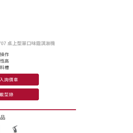
r C707 桌上型單口味霜淇淋機
幕操作
定性高
儲料槽
入詢價車
載型錄
品