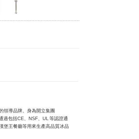
淋機的領導品牌。身為開立集團
均通過包括CE、NSF、UL 等認證通
、漢堡王餐廳等用來生產高品質冰品