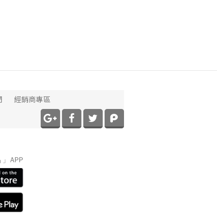
們
經銷商專區
】
」APP