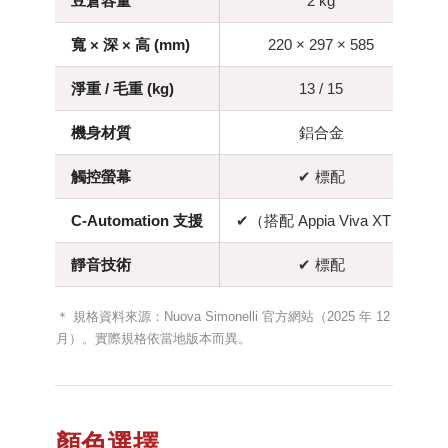
豆倉容量
2 kg
寬 × 深 × 高 (mm)
220 × 297 × 585
淨重 / 毛重 (kg)
13 / 15
機身材質
鋁合金
觸控螢幕
✔ 標配
C-Automation 支援
✔（搭配 Appia Viva XT）
✔
靜音技術
✔ 標配
＊ 規格資料來源：Nuova Simonelli 官方網站（2025 年 12
月）。實際規格依當地版本而異。
顏色選擇