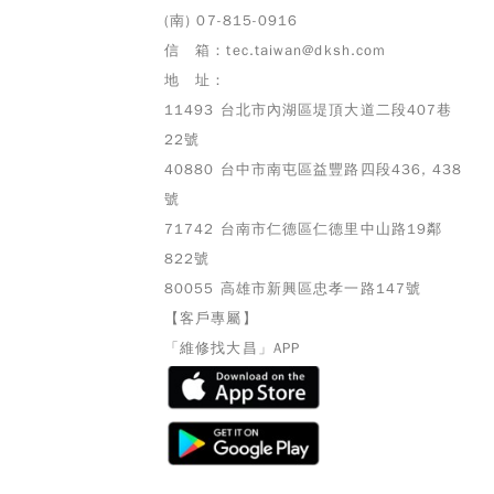
(南) 07-815-0916
信 箱：tec.taiwan@dksh.com
地 址：
11493 台北市內湖區堤頂大道二段407巷
22號
40880 台中市南屯區益豐路四段436, 438
號
71742 台南市仁德區仁德里中山路19鄰
822號
80055 高雄市
新興區忠孝一路147號
【客戶專屬】
「維修找大昌」APP