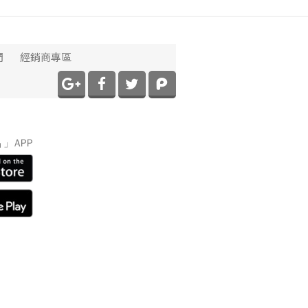
們
經銷商專區
】
」APP