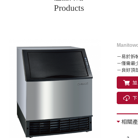
Products
Manito
－易於拆
－僅需最
－良好頂
加
下
相關產