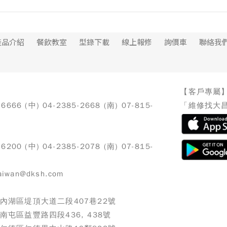
產品介紹
餐飲教室
型錄下載
線上報修
詢價車
聯絡我
【客戶專屬
-6666 (中) 04-2385-2668 (南) 07-815-
「維修找大昌
-6200 (中) 04-2385-2078 (南) 07-815-
iwan@dksh.com
北市內湖區堤頂大道二段407巷22號
市南屯區益豐路四段436, 438號