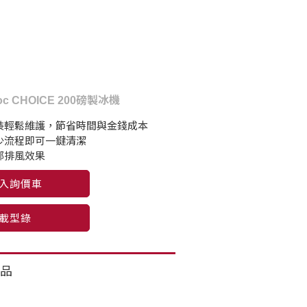
woc CHOICE 200磅製冰機
裝輕鬆維護，節省時間與金錢成本
少流程即可一鍵清潔
部排風效果
入詢價車
載型錄
品