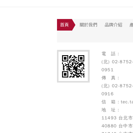
首頁
關於我們
品牌介紹
電 話：
(北) 02-8752
0951
傳 真：
(北) 02-8752
0916
信 箱：tec.ta
地 址：
11493 台
40880 台中