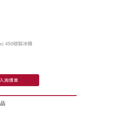
woc 450磅製冰機
入詢價車
品