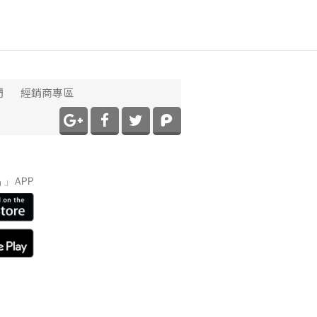
們
經銷商專區
】
」APP