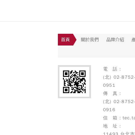
首頁
關於我們
品牌介紹
電 話：
(北) 02-8752
0951
傳 真：
(北) 02-8752
0916
信 箱：tec.ta
地 址：
11493 台