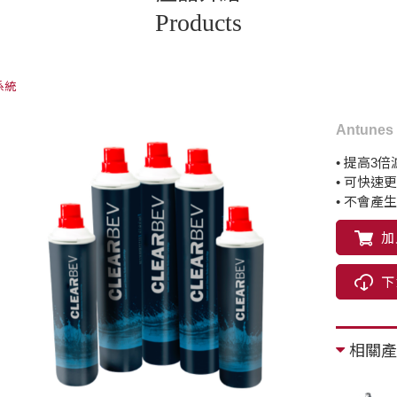
Products
系統
Antune
• 提高3倍
• 可快速
• 不會產
加
下
相關產