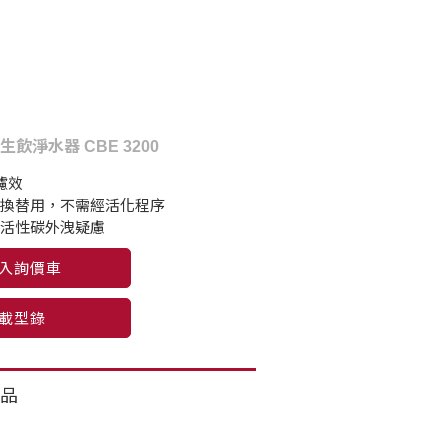
s 生飲淨水器 CBE 3200
濾效
更換替用，不需經活化程序
生活性碳外洩疑慮
入詢價車
載型錄
品