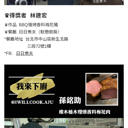
♛得獎者 林建宏
♛作品 BBQ慢烤香料梅花豬
♛餐廳 日日煮夫（默憩廚房）
*餐廳地址 台北市中山區新生北路
三段72號1樓
*FB:
日日煮夫