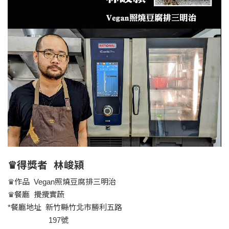
♛得獎者 林峻潁
♛作品 Vegan照燒豆腐排三明治
♛餐廳 攪攪實蔬
*餐廳地址 新竹縣竹北市勝利五路
197號