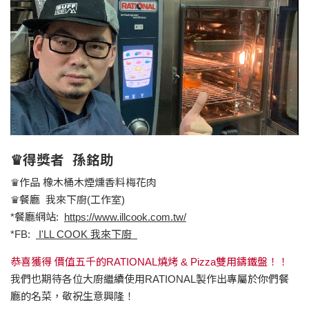
♛得獎者 孫銘助
♛作品 橡木桶木煙燻香料梅花肉
♛餐廳 我來下廚(工作室)
*餐廳網站:
https://www.illcook.com.tw/
*FB:
I'LL COOK 我來下廚
恭喜獲得 價值五千的RATIONAL燒烤 & Pizza雙用鑄鐵盤！！
我們也期待各位大廚繼續使用RATIONAL製作出專屬於你們餐
廳的名菜，敬祝生意興隆！