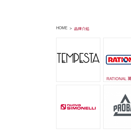
HOME
品牌介紹
RATIONAL
Barista Attitude |...
箱...