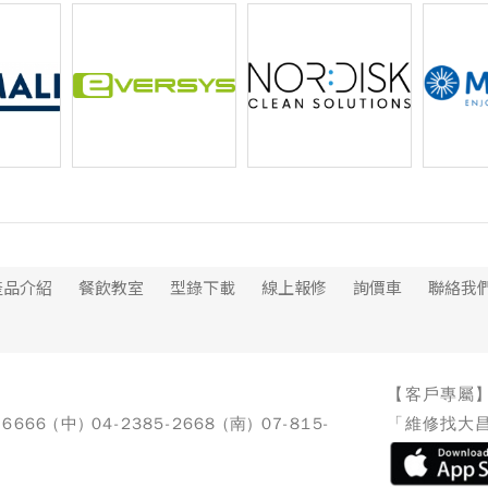
烘豆設備
TAYLOR 霜淇淋機
Panasonic 微波爐
robot 
自動咖啡...
Eversys 全自動咖啡機
Nordisk 科粒潔洗鍋機
Maren
產品介紹
餐飲教室
型錄下載
線上報修
詢價車
聯絡我
【客戶專屬
-6666 (中) 04-2385-2668 (南) 07-815-
「維修找大昌