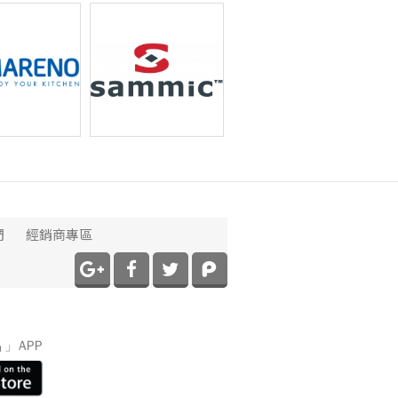
coupe 食物調理
Alphatech 急速冷凍機
o 商用各式爐具
Sammic 低溫烹調
們
經銷商專區
】
」APP